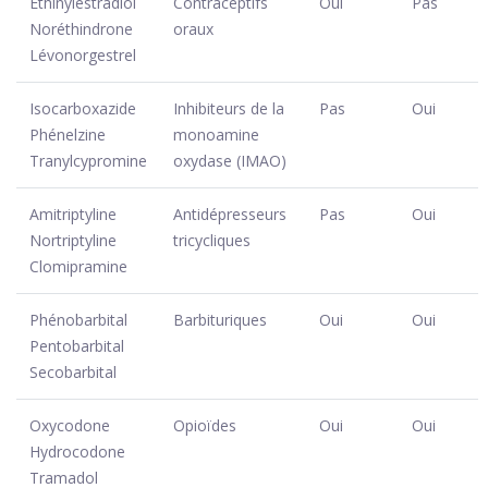
Éthinylestradiol
Contraceptifs
Oui
Pas
Noréthindrone
oraux
Lévonorgestrel
Isocarboxazide
Inhibiteurs de la
Pas
Oui
Phénelzine
monoamine
Tranylcypromine
oxydase (IMAO)
Amitriptyline
Antidépresseurs
Pas
Oui
Nortriptyline
tricycliques
Clomipramine
Phénobarbital
Barbituriques
Oui
Oui
Pentobarbital
Secobarbital
Oxycodone
Opioïdes
Oui
Oui
Hydrocodone
Tramadol