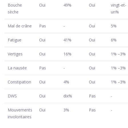
Bouche
Oui
49%
Oui
vingt-et-
sèche
un%
Mal de crâne
Pas
-
Oui
5%
Fatigue
Oui
41%
Oui
6%
Vertiges
Oui
16%
Oui
1% –3%
La nausée
Pas
-
Oui
1% –3%
Constipation
Oui
4%
Oui
1% –3%
DWS
Oui
dix%
Pas
-
Mouvements
Oui
3%
Pas
-
involontaires