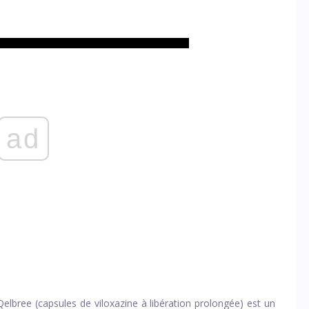
ad
elbree (capsules de viloxazine à libération prolongée) est un