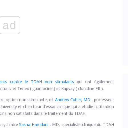
ad
ents contre le TDAH non stimulants
qui ont également
Intuniv et Tenex (
guanfacine
) et Kapvay (
clonidine ER
).
tre option non stimulante, dit
Andrew Cutler, MD
, professeur
versity et chercheur d'essai clinique qui a étudié l'utilisation
oins non satisfaits dans le traitement du TDAH.
psychiatre
Sasha Hamdani
, MD, spécialiste clinique du TDAH