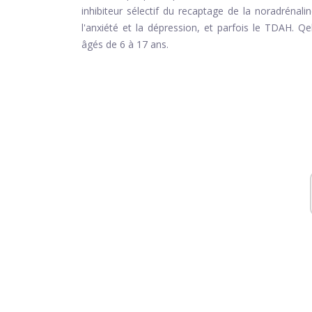
inhibiteur sélectif du recaptage de la noradrénal
l'anxiété et la dépression, et parfois le TDAH. Q
âgés de 6 à 17 ans.