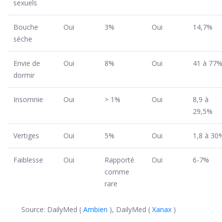
sexuels
Bouche
Oui
3%
Oui
14,7%
sèche
Envie de
Oui
8%
Oui
41 à 77
dormir
Insomnie
Oui
> 1%
Oui
8,9 à
29,5%
Vertiges
Oui
5%
Oui
1,8 à 30
Faiblesse
Oui
Rapporté
Oui
6-7%
comme
rare
Source: DailyMed (
Ambien
), DailyMed (
Xanax
)