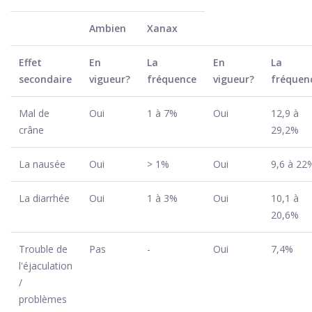
Ambien
Xanax
Effet
En
La
En
La
secondaire
vigueur?
fréquence
vigueur?
fréquen
Mal de
Oui
1 à 7%
Oui
12,9 à
crâne
29,2%
La nausée
Oui
> 1%
Oui
9,6 à 22
La diarrhée
Oui
1 à 3%
Oui
10,1 à
20,6%
Trouble de
Pas
-
Oui
7,4%
l'éjaculation
/
problèmes