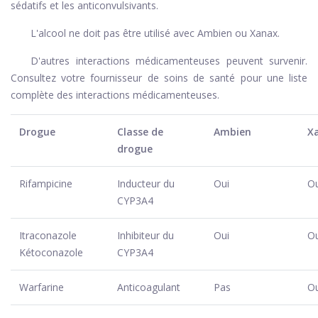
sédatifs et les anticonvulsivants.
L'alcool ne doit pas être utilisé avec Ambien ou Xanax.
D'autres interactions médicamenteuses peuvent survenir.
Consultez votre fournisseur de soins de santé pour une liste
complète des interactions médicamenteuses.
Drogue
Classe de
Ambien
X
drogue
Rifampicine
Inducteur du
Oui
Ou
CYP3A4
Itraconazole
Inhibiteur du
Oui
Ou
Kétoconazole
CYP3A4
Warfarine
Anticoagulant
Pas
Ou