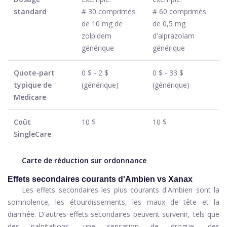
standard
# 30 comprimés
# 60 comprimés
de 10 mg de
de 0,5 mg
zolpidem
d'alprazolam
générique
générique
Quote-part
0 $ - 2 $
0 $ - 33 $
typique de
(générique)
(générique)
Medicare
Coût
10 $
10 $
SingleCare
Carte de réduction sur ordonnance
Effets secondaires courants d'Ambien vs Xanax
Les effets secondaires les plus courants d'Ambien sont la
somnolence, les étourdissements, les maux de tête et la
diarrhée. D'autres effets secondaires peuvent survenir, tels que
des palpitations, une sensation de drogue, des