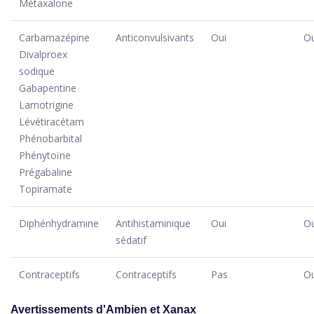
Métaxalone
Carbamazépine
Anticonvulsivants
Oui
Ou
Divalproex
sodique
Gabapentine
Lamotrigine
Lévétiracétam
Phénobarbital
Phénytoïne
Prégabaline
Topiramate
Diphénhydramine
Antihistaminique
Oui
Ou
sédatif
Contraceptifs
Contraceptifs
Pas
Ou
Avertissements d'Ambien et Xanax