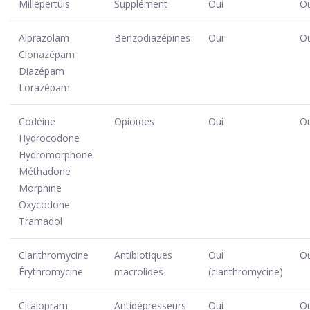
Millepertuis
Supplément
Oui
Ou
Alprazolam
Benzodiazépines
Oui
Ou
Clonazépam
Diazépam
Lorazépam
Codéine
Opioïdes
Oui
Ou
Hydrocodone
Hydromorphone
Méthadone
Morphine
Oxycodone
Tramadol
Clarithromycine
Antibiotiques
Oui
Ou
Érythromycine
macrolides
(clarithromycine)
Citalopram
Antidépresseurs
Oui
Ou