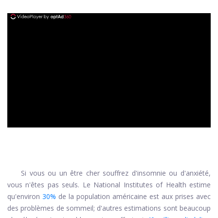
ad
Si vous ou un être cher souffrez d'insomnie ou d'anxiété,
vous n'êtes pas seuls. Le National Institutes of Health estime
qu'environ
30%
de la population américaine est aux prises avec
des problèmes de sommeil; d'autres estimations sont beaucoup