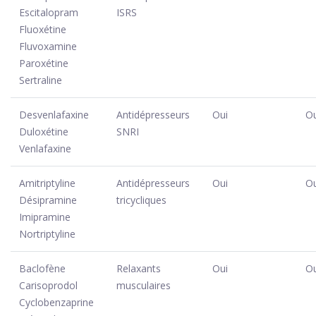
Escitalopram
ISRS
Fluoxétine
Fluvoxamine
Paroxétine
Sertraline
Desvenlafaxine
Antidépresseurs
Oui
Ou
Duloxétine
SNRI
Venlafaxine
Amitriptyline
Antidépresseurs
Oui
Ou
Désipramine
tricycliques
Imipramine
Nortriptyline
Baclofène
Relaxants
Oui
Ou
Carisoprodol
musculaires
Cyclobenzaprine