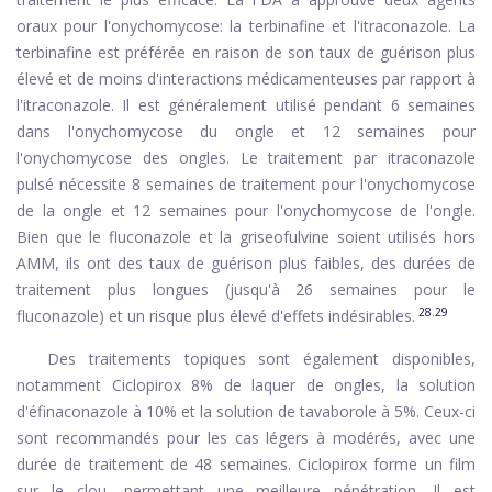
oraux pour l'onychomycose: la terbinafine et l'itraconazole. La
terbinafine est préférée en raison de son taux de guérison plus
élevé et de moins d'interactions médicamenteuses par rapport à
l'itraconazole. Il est généralement utilisé pendant 6 semaines
dans l'onychomycose du ongle et 12 semaines pour
l'onychomycose des ongles. Le traitement par itraconazole
pulsé nécessite 8 semaines de traitement pour l'onychomycose
de la ongle et 12 semaines pour l'onychomycose de l'ongle.
Bien que le fluconazole et la griseofulvine soient utilisés hors
AMM, ils ont des taux de guérison plus faibles, des durées de
traitement plus longues (jusqu'à 26 semaines pour le
28.29
fluconazole) et un risque plus élevé d'effets indésirables.
Des traitements topiques sont également disponibles,
notamment Ciclopirox 8% de laquer de ongles, la solution
d'éfinaconazole à 10% et la solution de tavaborole à 5%. Ceux-ci
sont recommandés pour les cas légers à modérés, avec une
durée de traitement de 48 semaines. Ciclopirox forme un film
sur le clou, permettant une meilleure pénétration. Il est