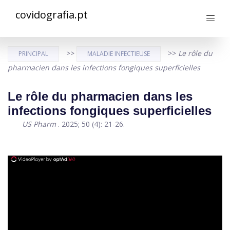
covidografia.pt
>>
>>
Le rôle du
PRINCIPAL
MALADIE INFECTIEUSE
pharmacien dans les infections fongiques superficielles
Le rôle du pharmacien dans les
infections fongiques superficielles
US Pharm
. 2025; 50 (4): 21-26.
ad